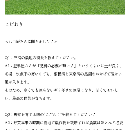
こだわり
＜八百辰さんに聞きました！＞
Q.1：三浦の農地の特長を教えてください。
A.1：肥料屋さんが『肥料の必要が無い！』というくらいに土が良く、
冬場、氷点下の寒い中でも、相模湾と東京湾の黒潮のおかげで暖かい
風が入ります。
そのため、寒くても凍らないギリギリの気温になり、甘くておいし
い、最高の野菜が育ちます。
Q.2：野菜を育てる際の“こだわり”を教えてください！
A.2：野菜本来の時期に露地で農作物を栽培すれば農薬はほとんど必要