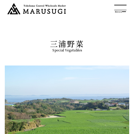
Menu
三浦野菜
Special Vegetables